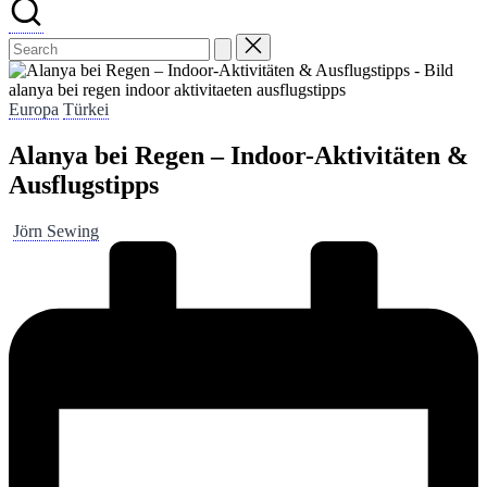
alanya bei regen indoor aktivitaeten ausflugstipps
Posted
Europa
Türkei
in
Alanya bei Regen – Indoor-Aktivitäten &
Ausflugstipps
Posted
Jörn Sewing
by