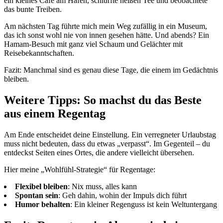
ein kleines Café am Hafen, schlürfte heißen Tee und beobachtete
das bunte Treiben.
Am nächsten Tag führte mich mein Weg zufällig in ein Museum,
das ich sonst wohl nie von innen gesehen hätte. Und abends? Ein
Hamam-Besuch mit ganz viel Schaum und Gelächter mit
Reisebekanntschaften.
Fazit: Manchmal sind es genau diese Tage, die einem im Gedächtnis
bleiben.
Weitere Tipps: So machst du das Beste
aus einem Regentag
Am Ende entscheidet deine Einstellung. Ein verregneter Urlaubstag
muss nicht bedeuten, dass du etwas „verpasst“. Im Gegenteil – du
entdeckst Seiten eines Ortes, die andere vielleicht übersehen.
Hier meine „Wohlfühl-Strategie“ für Regentage:
Flexibel bleiben
: Nix muss, alles kann
Spontan sein
: Geh dahin, wohin der Impuls dich führt
Humor behalten
: Ein kleiner Regenguss ist kein Weltuntergang