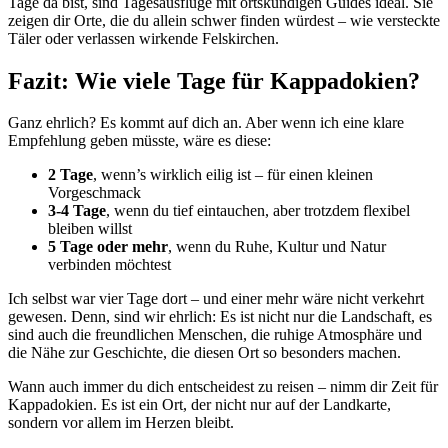
Tage da bist, sind Tagesausflüge mit ortskundigen Guides ideal. Sie
zeigen dir Orte, die du allein schwer finden würdest – wie versteckte
Täler oder verlassen wirkende Felskirchen.
Fazit: Wie viele Tage für Kappadokien?
Ganz ehrlich? Es kommt auf dich an. Aber wenn ich eine klare
Empfehlung geben müsste, wäre es diese:
2 Tage
, wenn’s wirklich eilig ist – für einen kleinen
Vorgeschmack
3-4 Tage
, wenn du tief eintauchen, aber trotzdem flexibel
bleiben willst
5 Tage oder mehr
, wenn du Ruhe, Kultur und Natur
verbinden möchtest
Ich selbst war vier Tage dort – und einer mehr wäre nicht verkehrt
gewesen. Denn, sind wir ehrlich: Es ist nicht nur die Landschaft, es
sind auch die freundlichen Menschen, die ruhige Atmosphäre und
die Nähe zur Geschichte, die diesen Ort so besonders machen.
Wann auch immer du dich entscheidest zu reisen – nimm dir Zeit für
Kappadokien. Es ist ein Ort, der nicht nur auf der Landkarte,
sondern vor allem im Herzen bleibt.