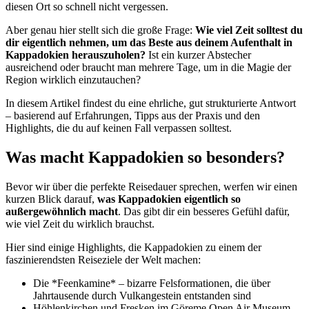
diesen Ort so schnell nicht vergessen.
Aber genau hier stellt sich die große Frage:
Wie viel Zeit solltest du
dir eigentlich nehmen, um das Beste aus deinem Aufenthalt in
Kappadokien herauszuholen?
Ist ein kurzer Abstecher
ausreichend oder braucht man mehrere Tage, um in die Magie der
Region wirklich einzutauchen?
In diesem Artikel findest du eine ehrliche, gut strukturierte Antwort
– basierend auf Erfahrungen, Tipps aus der Praxis und den
Highlights, die du auf keinen Fall verpassen solltest.
Was macht Kappadokien so besonders?
Bevor wir über die perfekte Reisedauer sprechen, werfen wir einen
kurzen Blick darauf,
was Kappadokien eigentlich so
außergewöhnlich macht
. Das gibt dir ein besseres Gefühl dafür,
wie viel Zeit du wirklich brauchst.
Hier sind einige Highlights, die Kappadokien zu einem der
faszinierendsten Reiseziele der Welt machen:
Die *Feenkamine* – bizarre Felsformationen, die über
Jahrtausende durch Vulkangestein entstanden sind
Höhlenkirchen und Fresken im Göreme Open Air Museum