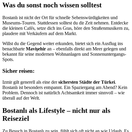
Was du sonst noch wissen solltest
Bostanlı ist nicht der Ort für schnelle Sehenswürdigkeiten und
Museums-Touren. Stattdessen solltest du dir Zeit nehmen. Entdecke
die kleinen Cafés, setze dich ins Gras, höre den Straßenmusikern zu,
plaudere mit Verkäufern auf dem Markt.
Willst du die Gegend weiter erkunden, bietet sich ein Ausflug ins
benachbarte
Mavişehir
an – ebenfalls direkt am Meer gelegen und
bekannt für seine modernen Wohnanlagen und Sonnenuntergangs-
Spots.
Sicher reisen:
Izmir gilt generell als eine der
sichersten Städte der Türkei
.
Bostanlı ist besonders entspannt. Ein Spaziergang am Abend? Kein
Problem. Dennoch ist natürlich Achtsamkeit immer sinnvoll – wie
überall auf der Welt.
Bostanlı als Lifestyle – nicht nur als
Reiseziel
Zu Besuch in Bostanlı zu sein, fühlt sich oft nicht an wie Urlaub. Es