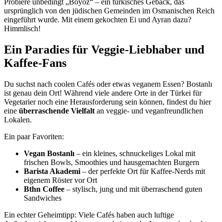
Probiere unbedingt „Boyoz“ – ein türkisches Gebäck, das
ursprünglich von den jüdischen Gemeinden im Osmanischen Reich
eingeführt wurde. Mit einem gekochten Ei und Ayran dazu?
Himmlisch!
Ein Paradies für Veggie-Liebhaber und
Kaffee-Fans
Du suchst nach coolen Cafés oder etwas veganem Essen? Bostanlı
ist genau dein Ort! Während viele andere Orte in der Türkei für
Vegetarier noch eine Herausforderung sein können, findest du hier
eine
überraschende Vielfalt
an veggie- und veganfreundlichen
Lokalen.
Ein paar Favoriten:
Vegan Bostanlı
– ein kleines, schnuckeliges Lokal mit
frischen Bowls, Smoothies und hausgemachten Burgern
Barista Akademi
– der perfekte Ort für Kaffee-Nerds mit
eigenem Röster vor Ort
Bthn Coffee
– stylisch, jung und mit überraschend guten
Sandwiches
Ein echter Geheimtipp: Viele Cafés haben auch luftige