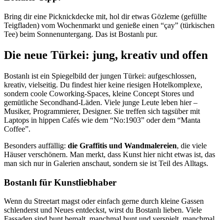
Bring dir eine Picknickdecke mit, hol dir etwas Gözleme (gefüllte
Teigfladen) vom Wochenmarkt und genieße einen “çay” (türkischen
Tee) beim Sonnenuntergang. Das ist Bostanlı pur.
Die neue Türkei: jung, kreativ und offen
Bostanlı ist ein Spiegelbild der jungen Türkei: aufgeschlossen,
kreativ, vielseitig. Du findest hier keine riesigen Hotelkomplexe,
sondern coole Coworking-Spaces, kleine Concept Stores und
gemütliche Secondhand-Läden. Viele junge Leute leben hier –
Musiker, Programmierer, Designer. Sie treffen sich tagsüber mit
Laptops in hippen Cafés wie dem “No:1903” oder dem “Manta
Coffee”.
Besonders auffällig:
die Graffitis und Wandmalereien
, die viele
Häuser verschönern. Man merkt, dass Kunst hier nicht etwas ist, das
man sich nur in Galerien anschaut, sondern sie ist Teil des Alltags.
Bostanlı für Kunstliebhaber
Wenn du Streetart magst oder einfach gerne durch kleine Gassen
schlenderst und Neues entdeckst, wirst du Bostanlı lieben. Viele
Fassaden sind bunt bemalt, manchmal bunt und verspielt, manchmal