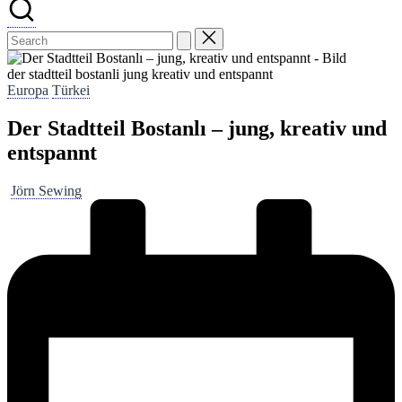
der stadtteil bostanli jung kreativ und entspannt
Posted
Europa
Türkei
in
Der Stadtteil Bostanlı – jung, kreativ und
entspannt
Posted
Jörn Sewing
by