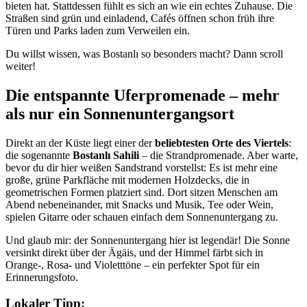
bieten hat. Stattdessen fühlt es sich an wie ein echtes Zuhause. Die
Straßen sind grün und einladend, Cafés öffnen schon früh ihre
Türen und Parks laden zum Verweilen ein.
Du willst wissen, was Bostanlı so besonders macht? Dann scroll
weiter!
Die entspannte Uferpromenade – mehr
als nur ein Sonnenuntergangsort
Direkt an der Küste liegt einer der
beliebtesten Orte des Viertels
:
die sogenannte
Bostanlı Sahili
– die Strandpromenade. Aber warte,
bevor du dir hier weißen Sandstrand vorstellst: Es ist mehr eine
große, grüne Parkfläche mit modernen Holzdecks, die in
geometrischen Formen platziert sind. Dort sitzen Menschen am
Abend nebeneinander, mit Snacks und Musik, Tee oder Wein,
spielen Gitarre oder schauen einfach dem Sonnenuntergang zu.
Und glaub mir: der Sonnenuntergang hier ist legendär! Die Sonne
versinkt direkt über der Ägäis, und der Himmel färbt sich in
Orange-, Rosa- und Violetttöne – ein perfekter Spot für ein
Erinnerungsfoto.
Lokaler Tipp: