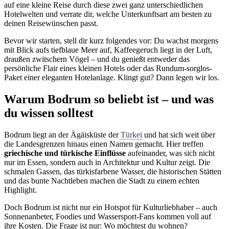
auf eine kleine Reise durch diese zwei ganz unterschiedlichen
Hotelwelten und verrate dir, welche Unterkunftsart am besten zu
deinen Reisewünschen passt.
Bevor wir starten, stell dir kurz folgendes vor: Du wachst morgens
mit Blick aufs tiefblaue Meer auf, Kaffeegeruch liegt in der Luft,
draußen zwitschern Vögel – und du genießt entweder das
persönliche Flair eines kleinen Hotels oder das Rundum-sorglos-
Paket einer eleganten Hotelanlage. Klingt gut? Dann legen wir los.
Warum Bodrum so beliebt ist – und was
du wissen solltest
Bodrum liegt an der Ägäisküste der
Türkei
und hat sich weit über
die Landesgrenzen hinaus einen Namen gemacht. Hier treffen
griechische und türkische Einflüsse
aufeinander, was sich nicht
nur im Essen, sondern auch in Architektur und Kultur zeigt. Die
schmalen Gassen, das türkisfarbene Wasser, die historischen Stätten
und das bunte Nachtleben machen die Stadt zu einem echten
Highlight.
Doch Bodrum ist nicht nur ein Hotspot für Kulturliebhaber – auch
Sonnenanbeter, Foodies und Wassersport-Fans kommen voll auf
ihre Kosten. Die Frage ist nur: Wo möchtest du wohnen?