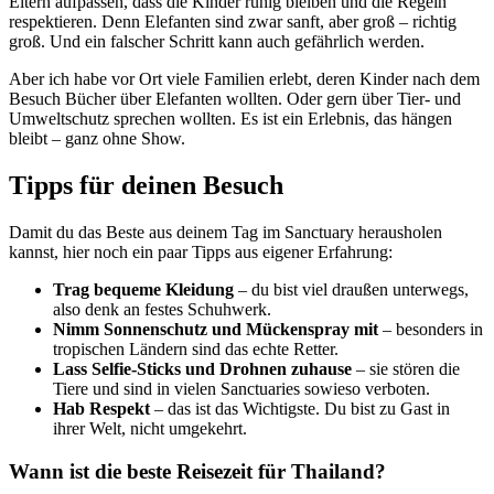
Eltern aufpassen, dass die Kinder ruhig bleiben und die Regeln
respektieren. Denn Elefanten sind zwar sanft, aber groß – richtig
groß. Und ein falscher Schritt kann auch gefährlich werden.
Aber ich habe vor Ort viele Familien erlebt, deren Kinder nach dem
Besuch Bücher über Elefanten wollten. Oder gern über Tier- und
Umweltschutz sprechen wollten. Es ist ein Erlebnis, das hängen
bleibt – ganz ohne Show.
Tipps für deinen Besuch
Damit du das Beste aus deinem Tag im Sanctuary herausholen
kannst, hier noch ein paar Tipps aus eigener Erfahrung:
Trag bequeme Kleidung
– du bist viel draußen unterwegs,
also denk an festes Schuhwerk.
Nimm Sonnenschutz und Mückenspray mit
– besonders in
tropischen Ländern sind das echte Retter.
Lass Selfie-Sticks und Drohnen zuhause
– sie stören die
Tiere und sind in vielen Sanctuaries sowieso verboten.
Hab Respekt
– das ist das Wichtigste. Du bist zu Gast in
ihrer Welt, nicht umgekehrt.
Wann ist die beste Reisezeit für Thailand?