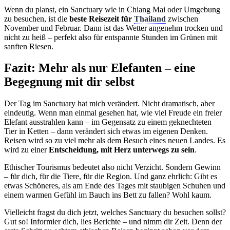
Wenn du planst, ein Sanctuary wie in Chiang Mai oder Umgebung
zu besuchen, ist die
beste Reisezeit für
Thailand
zwischen
November und Februar. Dann ist das Wetter angenehm trocken und
nicht zu heiß – perfekt also für entspannte Stunden im Grünen mit
sanften Riesen.
Fazit: Mehr als nur Elefanten – eine
Begegnung mit dir selbst
Der Tag im Sanctuary hat mich verändert. Nicht dramatisch, aber
eindeutig. Wenn man einmal gesehen hat, wie viel Freude ein freier
Elefant ausstrahlen kann – im Gegensatz zu einem geknechteten
Tier in Ketten – dann verändert sich etwas im eigenen Denken.
Reisen wird so zu viel mehr als dem Besuch eines neuen Landes. Es
wird zu einer
Entscheidung, mit Herz unterwegs zu sein
.
Ethischer Tourismus bedeutet also nicht Verzicht. Sondern Gewinn
– für dich, für die Tiere, für die Region. Und ganz ehrlich: Gibt es
etwas Schöneres, als am Ende des Tages mit staubigen Schuhen und
einem warmen Gefühl im Bauch ins Bett zu fallen? Wohl kaum.
Vielleicht fragst du dich jetzt, welches Sanctuary du besuchen sollst?
Gut so! Informier dich, lies Berichte – und nimm dir Zeit. Denn der