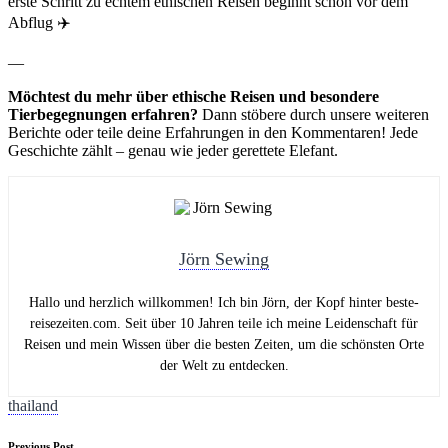
erste Schritt zu echtem ethischen Reisen beginnt schon vor dem
Abflug ✈️
—
Möchtest du mehr über ethische Reisen und besondere
Tierbegegnungen erfahren?
Dann stöbere durch unsere weiteren
Berichte oder teile deine Erfahrungen in den Kommentaren! Jede
Geschichte zählt – genau wie jeder gerettete Elefant.
Jörn Sewing
Hallo und herzlich willkommen! Ich bin Jörn, der Kopf hinter beste-
reisezeiten.com. Seit über 10 Jahren teile ich meine Leidenschaft für
Reisen und mein Wissen über die besten Zeiten, um die schönsten Orte
der Welt zu entdecken.
Tags:
thailand
Previous Post