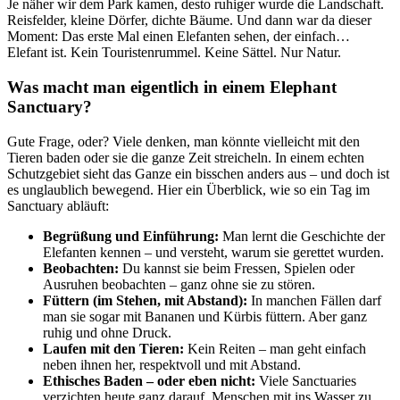
Je näher wir dem Park kamen, desto ruhiger wurde die Landschaft.
Reisfelder, kleine Dörfer, dichte Bäume. Und dann war da dieser
Moment: Das erste Mal einen Elefanten sehen, der einfach…
Elefant ist. Kein Touristenrummel. Keine Sättel. Nur Natur.
Was macht man eigentlich in einem Elephant
Sanctuary?
Gute Frage, oder? Viele denken, man könnte vielleicht mit den
Tieren baden oder sie die ganze Zeit streicheln. In einem echten
Schutzgebiet sieht das Ganze ein bisschen anders aus – und doch ist
es unglaublich bewegend. Hier ein Überblick, wie so ein Tag im
Sanctuary abläuft:
Begrüßung und Einführung:
Man lernt die Geschichte der
Elefanten kennen – und versteht, warum sie gerettet wurden.
Beobachten:
Du kannst sie beim Fressen, Spielen oder
Ausruhen beobachten – ganz ohne sie zu stören.
Füttern (im Stehen, mit Abstand):
In manchen Fällen darf
man sie sogar mit Bananen und Kürbis füttern. Aber ganz
ruhig und ohne Druck.
Laufen mit den Tieren:
Kein Reiten – man geht einfach
neben ihnen her, respektvoll und mit Abstand.
Ethisches Baden – oder eben nicht:
Viele Sanctuaries
verzichten heute ganz darauf, Menschen mit ins Wasser zu