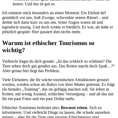
lassen. Und das ist gut so.
Ich erinnere mich besonders an einen Moment: Ein Elefant lief
gemütlich vor uns, fraß Zweige, schwenkte seinen Rüssel – und
drehte sich dann kurz zu uns um. Seine Augen waren alt und
irgendwie traurig. Und doch wirkte er friedlich. Es war, als hätte er
plötzlich gespürt: Hier passiert ihm nichts mehr.
Warum ist ethischer Tourismus so
wichtig?
Vielleicht fragst du dich gerade: „Ist das wirklich so schlimm? Die
Tiere sehen doch gut genährt aus. Das Reiten macht doch Spaß…?“
Aber genau hier liegt das Problem.
Viele Elefanten, die für solche touristischen Attraktionen genutzt
werden, werden schon als Babys von ihrer Mutter getrennt. Es folgt
ein brutales „Training“, das sie gefügig machen soll. Sie leben in
Ketten, mit wenig Auslauf, schlechter Versorgung – und all das nur
für ein paar Fotos und ein paar Dollar mehr.
Ethischer Tourismus bedeutet also:
Bewusst reisen
. Sich zu
informieren. Und vielleicht Dinge zu lassen, die schade aussehen
mögen – aber für die Tiere eine enorme Erleichterung sind.