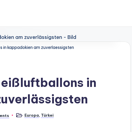
ons in kappadokien am zuverlaessigsten
eißluftballons in
uverlässigsten
Europa
,
Türkei
ents
Posted
in