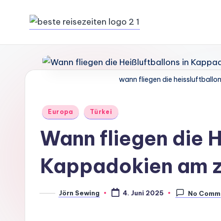
Skip
to
content
wann fliegen die heissluftball
Posted
Europa
Türkei
in
Wann fliegen die H
Kappadokien am z
Jörn Sewing
4. Juni 2025
No Comm
Posted
by