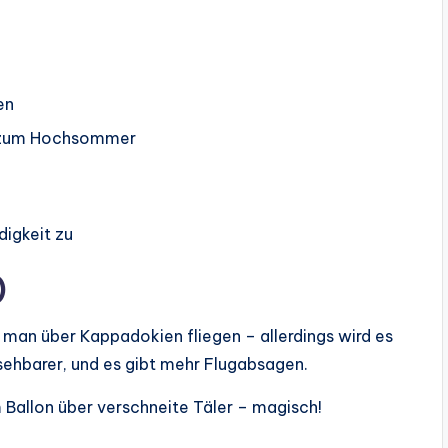
en
h zum Hochsommer
igkeit zu
)
n man über Kappadokien fliegen – allerdings wird es
rsehbarer, und es gibt mehr Flugabsagen.
em Ballon über verschneite Täler – magisch!