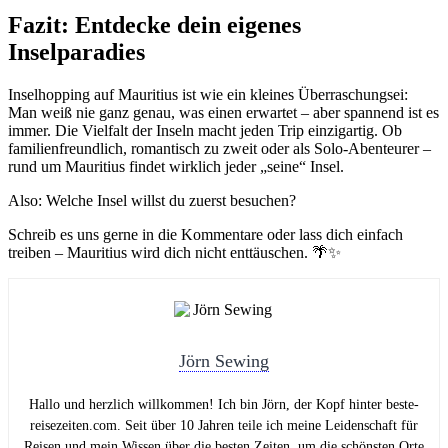
Fazit: Entdecke dein eigenes
Inselparadies
Inselhopping auf Mauritius ist wie ein kleines Überraschungsei:
Man weiß nie ganz genau, was einen erwartet – aber spannend ist es
immer. Die Vielfalt der Inseln macht jeden Trip einzigartig. Ob
familienfreundlich, romantisch zu zweit oder als Solo-Abenteurer –
rund um Mauritius findet wirklich jeder „seine“ Insel.
Also: Welche Insel willst du zuerst besuchen?
Schreib es uns gerne in die Kommentare oder lass dich einfach
treiben – Mauritius wird dich nicht enttäuschen. 🌴✨
Jörn Sewing
Hallo und herzlich willkommen! Ich bin Jörn, der Kopf hinter beste-
reisezeiten.com. Seit über 10 Jahren teile ich meine Leidenschaft für
Reisen und mein Wissen über die besten Zeiten, um die schönsten Orte