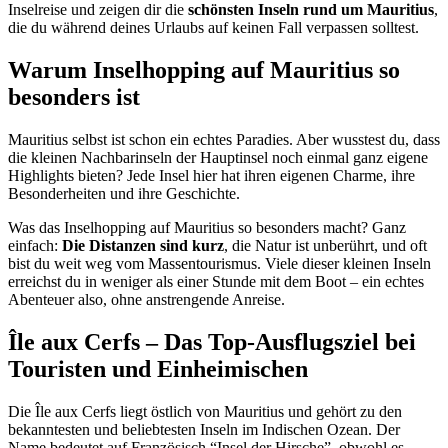
Inselreise und zeigen dir die
schönsten Inseln rund um Mauritius
,
die du während deines Urlaubs auf keinen Fall verpassen solltest.
Warum Inselhopping auf Mauritius so
besonders ist
Mauritius selbst ist schon ein echtes Paradies. Aber wusstest du, dass
die kleinen Nachbarinseln der Hauptinsel noch einmal ganz eigene
Highlights bieten? Jede Insel hier hat ihren eigenen Charme, ihre
Besonderheiten und ihre Geschichte.
Was das Inselhopping auf Mauritius so besonders macht? Ganz
einfach:
Die Distanzen sind kurz
, die Natur ist unberührt, und oft
bist du weit weg vom Massentourismus. Viele dieser kleinen Inseln
erreichst du in weniger als einer Stunde mit dem Boot – ein echtes
Abenteuer also, ohne anstrengende Anreise.
Île aux Cerfs – Das Top-Ausflugsziel bei
Touristen und Einheimischen
Die Île aux Cerfs liegt östlich von Mauritius und gehört zu den
bekanntesten und beliebtesten Inseln im Indischen Ozean. Der
Name bedeutet auf Französisch “Insel der Hirsche”, obwohl es