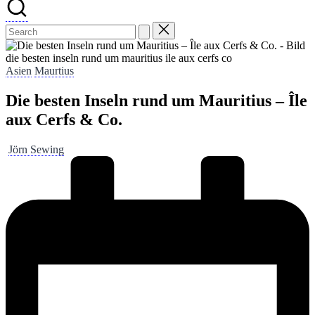
die besten inseln rund um mauritius ile aux cerfs co
Posted
Asien
Maurtius
in
Die besten Inseln rund um Mauritius – Île
aux Cerfs & Co.
Posted
Jörn Sewing
by