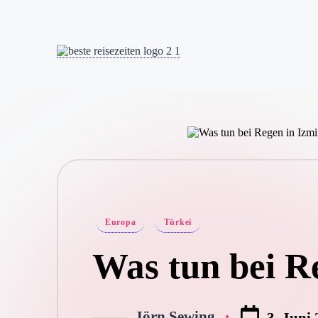
Skip
to
content
Posted
Europa
Türkei
in
Was tun bei R
Jörn Sewing
3. Juni