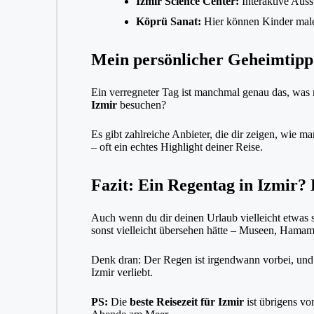
Izmir Science Center:
Interaktive Auss
Köprü Sanat:
Hier können Kinder malen
Mein persönlicher Geheimtipp:
Ein verregneter Tag ist manchmal genau das, was 
Izmir
besuchen?
Es gibt zahlreiche Anbieter, die dir zeigen, wie m
– oft ein echtes Highlight deiner Reise.
Fazit: Ein Regentag in Izmir?
Auch wenn du dir deinen Urlaub vielleicht etwas so
sonst vielleicht übersehen hätte – Museen, Hamams
Denk dran: Der Regen ist irgendwann vorbei, und d
Izmir verliebt.
PS:
Die
beste Reisezeit für Izmir
ist übrigens vo