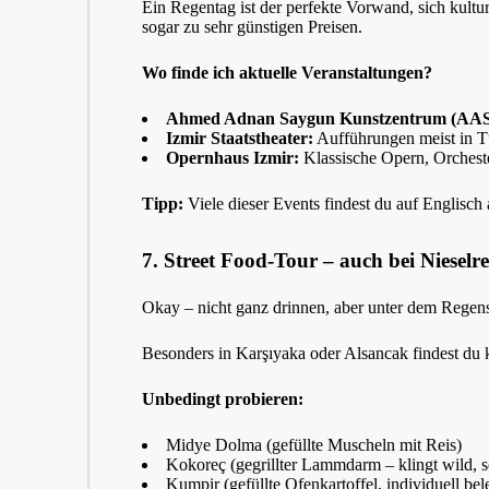
Ein Regentag ist der perfekte Vorwand, sich kult
sogar zu sehr günstigen Preisen.
Wo finde ich aktuelle Veranstaltungen?
Ahmed Adnan Saygun Kunstzentrum (AA
Izmir Staatstheater:
Aufführungen meist in Tü
Opernhaus Izmir:
Klassische Opern, Orcheste
Tipp:
Viele dieser Events findest du auf Englisch 
7. Street Food-Tour – auch bei Nieselr
Okay – nicht ganz drinnen, aber unter dem Regen
Besonders in Karşıyaka oder Alsancak findest d
Unbedingt probieren:
Midye Dolma (gefüllte Muscheln mit Reis)
Kokoreç (gegrillter Lammdarm – klingt wild, 
Kumpir (gefüllte Ofenkartoffel, individuell bel