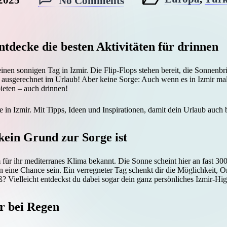
No Comments
Posted
in
tdecke die besten Aktivitäten für drinnen
einen sonnigen Tag in Izmir. Die Flip-Flops stehen bereit, die Sonnenbri
ausgerechnet im Urlaub! Aber keine Sorge: Auch wenn es in Izmir mal r
ieten – auch drinnen!
in Izmir. Mit Tipps, Ideen und Inspirationen, damit dein Urlaub auch b
ein Grund zur Sorge ist
em für ihr mediterranes Klima bekannt. Die Sonne scheint hier an fast 
 eine Chance sein. Ein verregneter Tag schenkt dir die Möglichkeit, O
? Vielleicht entdeckst du dabei sogar dein ganz persönliches Izmir-Hig
r bei Regen