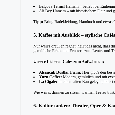
Balçova Termal Hamam – beliebt bei Einheimi
Ali Bey Hamam – mit historischem Flair und g
Tipp:
Bring Badekleidung, Handtuch und etwas G
5. Kaffee mit Ausblick – stylische Cafés
Nur weil’s draußen regnet, heißt das nicht, dass d
gemütliche Ecken mit Fenstern zum Leute- und T
Unsere Liebsten Cafés zum Aufwärmen:
Alsancak Dostlar Fırını:
Hier gibt’s den best
Yuzu Coffee:
Modern, gemütlich und mit exze
La Cigale:
In einem alten Bau gelegen, bietet
Wie wär’s, drinnen zu sitzen, warmen Tee zu tri
6. Kultur tanken: Theater, Oper & Ko