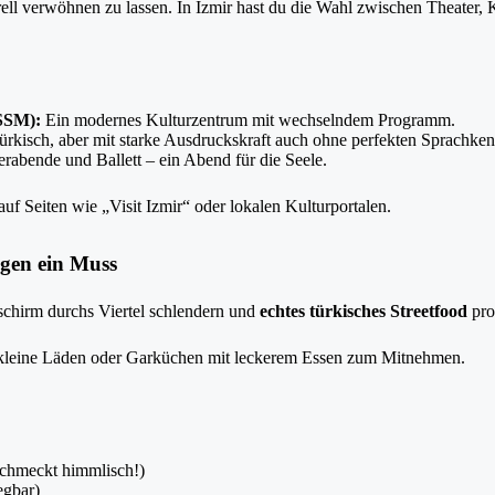
urell verwöhnen zu lassen. In Izmir hast du die Wahl zwischen Theater
SSM):
Ein modernes Kulturzentrum mit wechselndem Programm.
rkisch, aber mit starke Ausdruckskraft auch ohne perfekten Sprachken
rabende und Ballett – ein Abend für die Seele.
auf Seiten wie „Visit Izmir“ oder lokalen Kulturportalen.
egen ein Muss
schirm durchs Viertel schlendern und
echtes türkisches Streetfood
prob
u kleine Läden oder Garküchen mit leckerem Essen zum Mitnehmen.
schmeckt himmlisch!)
egbar)