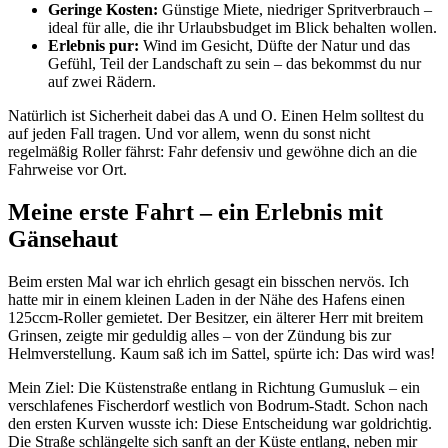
Geringe Kosten:
Günstige Miete, niedriger Spritverbrauch –
ideal für alle, die ihr Urlaubsbudget im Blick behalten wollen.
Erlebnis pur:
Wind im Gesicht, Düfte der Natur und das
Gefühl, Teil der Landschaft zu sein – das bekommst du nur
auf zwei Rädern.
Natürlich ist Sicherheit dabei das A und O. Einen Helm solltest du
auf jeden Fall tragen. Und vor allem, wenn du sonst nicht
regelmäßig Roller fährst: Fahr defensiv und gewöhne dich an die
Fahrweise vor Ort.
Meine erste Fahrt – ein Erlebnis mit
Gänsehaut
Beim ersten Mal war ich ehrlich gesagt ein bisschen nervös. Ich
hatte mir in einem kleinen Laden in der Nähe des Hafens einen
125ccm-Roller gemietet. Der Besitzer, ein älterer Herr mit breitem
Grinsen, zeigte mir geduldig alles – von der Zündung bis zur
Helmverstellung. Kaum saß ich im Sattel, spürte ich: Das wird was!
Mein Ziel: Die Küstenstraße entlang in Richtung Gumusluk – ein
verschlafenes Fischerdorf westlich von Bodrum-Stadt. Schon nach
den ersten Kurven wusste ich: Diese Entscheidung war goldrichtig.
Die Straße schlängelte sich sanft an der Küste entlang, neben mir