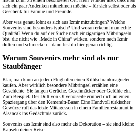
macht Izmir zu einem besonderen Ort. Kein Wunder also, dass man
sich ein paar Andenken mitnehmen möchte – für sich selbst oder als
Geschenk für Familie und Freunde.
Aber was genau lohnt es sich aus Izmir mitzubringen? Welche
Souvenirs sind besonders typisch? Und woran erkennt man echte
Qualität? Wenn du auf der Suche nach einzigartigen Mitbringseln
bist, die nicht wie „Made in China“ wirken, sondern nach Izmir
duften und schmecken – dann bist du hier genau richtig.
Warum Souvenirs mehr sind als nur
Staubfänger
Klar, man kann an jedem Flughafen einen Kühlschrankmagneten
kaufen. Aber wirklich besondere Mitbringsel erzählen eine
Geschichte. Sie fangen Gerüche, Geschmäcker oder Gefühle ein.
Zum Beispiel: Der Duft von Olivenölseife erinnert dich an einen
Spaziergang über den Kemeraltı-Basar. Eine Handvoll türkischer
Gewürze ruft das letzte Mittagessen in einem Familienrestaurant in
Alsancak ins Gedächtnis zurück.
Souvenirs aus Izmir sind also mehr als Dekoration – sie sind kleine
Kapseln deiner Reise.