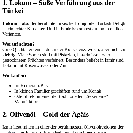
1. Lokum – Süße Verführung aus der
Türkei
Lokum
– also der berühmte türkische Honig oder Turkish Delight –
ist ein echter Klassiker. Und in Izmir bekommst du ihn in endlosen
Varianten.
Worauf achten?
Gute Qualität erkennst du an der Konsistenz: weich, aber nicht zu
klebrig. Viele Sorten sind mit Pistazien, Haselnüssen oder
getrockneten Früchten verfeinert. Besonders beliebt in Izmir sind
Lokum mit Rosenwasser oder Zimt.
Wo kaufen?
Im Kemeraltı-Basar
In kleinen Familiengeschäften rund um Konak
Oder direkt in einer der traditionellen „Şekerleme“-
Manufakturen
2. Olivenöl – Gold der Ägäis
Izmir liegt mitten in einer der berühmtesten Olivenölregionen der
Türkei
. Das Klima ist hier ideal, und das schmeckt man.