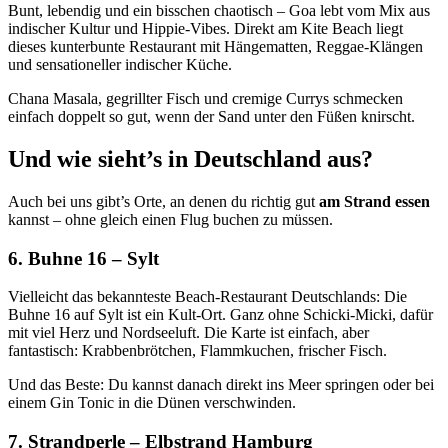
Bunt, lebendig und ein bisschen chaotisch – Goa lebt vom Mix aus
indischer Kultur und Hippie-Vibes. Direkt am Kite Beach liegt
dieses kunterbunte Restaurant mit Hängematten, Reggae-Klängen
und sensationeller indischer Küche.
Chana Masala, gegrillter Fisch und cremige Currys schmecken
einfach doppelt so gut, wenn der Sand unter den Füßen knirscht.
Und wie sieht’s in Deutschland aus?
Auch bei uns gibt’s Orte, an denen du richtig gut
am Strand essen
kannst – ohne gleich einen Flug buchen zu müssen.
6. Buhne 16 – Sylt
Vielleicht das bekannteste Beach-Restaurant Deutschlands: Die
Buhne 16 auf Sylt ist ein Kult-Ort. Ganz ohne Schicki-Micki, dafür
mit viel Herz und Nordseeluft. Die Karte ist einfach, aber
fantastisch: Krabbenbrötchen, Flammkuchen, frischer Fisch.
Und das Beste: Du kannst danach direkt ins Meer springen oder bei
einem Gin Tonic in die Dünen verschwinden.
7. Strandperle – Elbstrand Hamburg