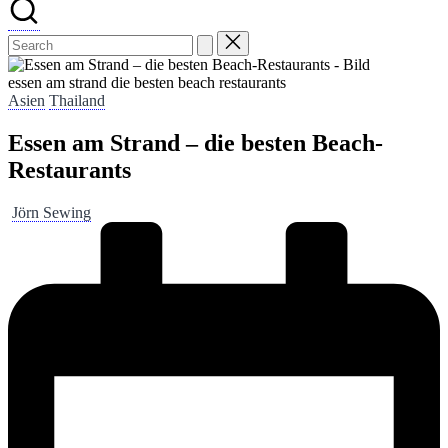
essen am strand die besten beach restaurants
Posted
Asien
Thailand
in
Essen am Strand – die besten Beach-
Restaurants
Posted
Jörn Sewing
by