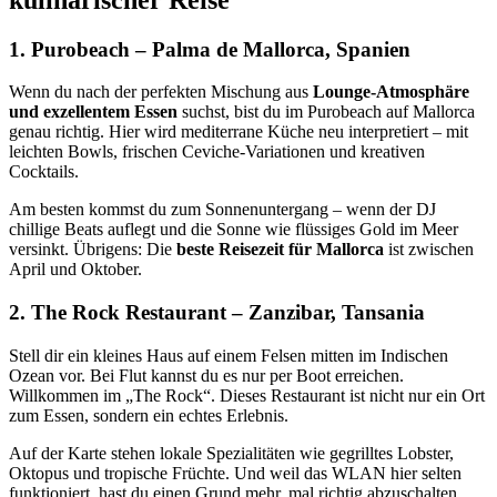
1. Purobeach – Palma de Mallorca, Spanien
Wenn du nach der perfekten Mischung aus
Lounge-Atmosphäre
und exzellentem Essen
suchst, bist du im Purobeach auf Mallorca
genau richtig. Hier wird mediterrane Küche neu interpretiert – mit
leichten Bowls, frischen Ceviche-Variationen und kreativen
Cocktails.
Am besten kommst du zum Sonnenuntergang – wenn der DJ
chillige Beats auflegt und die Sonne wie flüssiges Gold im Meer
versinkt. Übrigens: Die
beste Reisezeit für Mallorca
ist zwischen
April und Oktober.
2. The Rock Restaurant – Zanzibar, Tansania
Stell dir ein kleines Haus auf einem Felsen mitten im Indischen
Ozean vor. Bei Flut kannst du es nur per Boot erreichen.
Willkommen im „The Rock“. Dieses Restaurant ist nicht nur ein Ort
zum Essen, sondern ein echtes Erlebnis.
Auf der Karte stehen lokale Spezialitäten wie gegrilltes Lobster,
Oktopus und tropische Früchte. Und weil das WLAN hier selten
funktioniert, hast du einen Grund mehr, mal richtig abzuschalten.