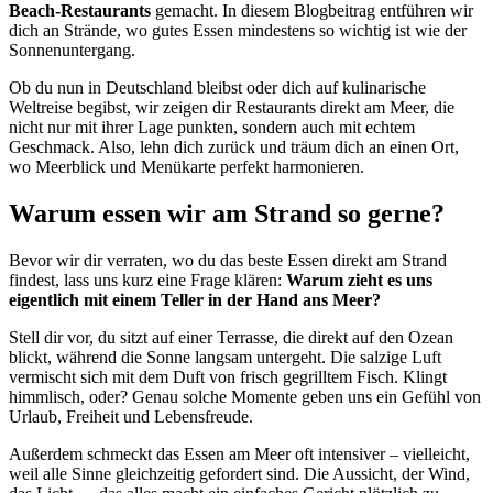
Beach-Restaurants
gemacht. In diesem Blogbeitrag entführen wir
dich an Strände, wo gutes Essen mindestens so wichtig ist wie der
Sonnenuntergang.
Ob du nun in Deutschland bleibst oder dich auf kulinarische
Weltreise begibst, wir zeigen dir Restaurants direkt am Meer, die
nicht nur mit ihrer Lage punkten, sondern auch mit echtem
Geschmack. Also, lehn dich zurück und träum dich an einen Ort,
wo Meerblick und Menükarte perfekt harmonieren.
Warum essen wir am Strand so gerne?
Bevor wir dir verraten, wo du das beste Essen direkt am Strand
findest, lass uns kurz eine Frage klären:
Warum zieht es uns
eigentlich mit einem Teller in der Hand ans Meer?
Stell dir vor, du sitzt auf einer Terrasse, die direkt auf den Ozean
blickt, während die Sonne langsam untergeht. Die salzige Luft
vermischt sich mit dem Duft von frisch gegrilltem Fisch. Klingt
himmlisch, oder? Genau solche Momente geben uns ein Gefühl von
Urlaub, Freiheit und Lebensfreude.
Außerdem schmeckt das Essen am Meer oft intensiver – vielleicht,
weil alle Sinne gleichzeitig gefordert sind. Die Aussicht, der Wind,