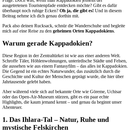
Frage. Doch was, wenn man Kappadokien jenseits der
ausgetretenen Touristenpfade entdecken möchte? Gibt es dafür
überhaupt noch ruhige Ecken?
Oh ja, die gibt es!
Und in diesem
Beitrag nehme ich dich genau dorthin mit.
Pack also deinen Rucksack, schnür die Wanderschuhe und begleite
mich auf eine Reise zu den
geheimen Orten Kappadokiens
.
Warum gerade Kappadokien?
Diese Region in der Zentraltürkei ist wie aus einer anderen Welt.
Schroffe Täler, Höhlenwohnungen, unterirdische Städte und Felsen,
die aussehen wie aus einem Fantasyfilm – das alles ist Kappadokien.
Die Gegend ist ein echtes Naturwunder, das zusätzlich durch die
Geschichte und Kultur der Menschen geprägt wurde, die hier über
Jahrtausende gelebt haben.
Aber während viele sich auf bekannte Orte wie Göreme, Uchisar
oder das Open-Air-Museum stürzen, gibt es ein paar echte
Highlights, die kaum jemand kennt – und genau da beginnt unser
Abenteuer.
1. Das Ihlara-Tal – Natur, Ruhe und
mystische Felskirchen