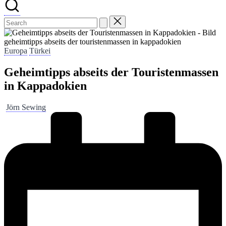
geheimtipps abseits der touristenmassen in kappadokien
Posted
Europa
Türkei
in
Geheimtipps abseits der Touristenmassen
in Kappadokien
Posted
Jörn Sewing
by