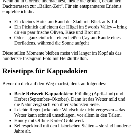
Wenn du in Göreme übernachtest, meide die großen, bekannten
Dachterrassen zur „Ballon-Zeit“. Für ein entspannteres Erlebnis
empfehle ich dir:
Ein kleines Hotel am Rand der Stadt mit Blick aufs Tal
Ein Picknick auf einem der Hügel im Swords Valley – bring
dir ein paar frische Oliven, Käse und Brot mit
Oder – ganz einfach – einen heißen Çay am Rande eines
Dorfladens, während die Sonne aufgeht
Diese stillen Momente bleiben meist viel länger im Kopf als das
hundertste Instagram-Foto mit Heißluftballon.
Reisetipps für Kappadokien
Bevor du dich auf den Weg machst, denk an folgendes:
Beste Reisezeit Kappadokien:
Frühling (April–Juni) und
Herbst (September–Oktober). Dann ist das Wetter mild und
die Natur zeigt sich von ihrer schönsten Seite.
Leichte Regenjacke oder Windschutz nicht vergessen – das
Wetter kann schnell umschlagen, vor allem in den Tälern.
Handy mit Offline-Karte? Gold wert.
Sei respektvoll mit den historischen Stätten – sie sind hunderte
Jahre alt.