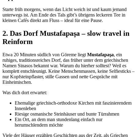
Starte früh morgens, wenn das Licht weich ist und kaum jemand
unterwegs ist. Am Ende des Tals gibt’s übrigens leckeren Tee in
kleinen Cafés direkt am Fluss – ideal für eine Pause.
2. Das Dorf Mustafapaşa – slow travel in
Reinform
Etwa 20 Minuten südlich von Göreme liegt
Mustafapaşa
, ein
ruhiges, traditionsreiches Dorf, das früher unter dem griechischen
Namen Sinasos bekannt war. Warum du hierher solltest? Weil es
komplett entschleunigt. Keine Menschenmassen, keine Selfiesticks –
nur Kopfsteinpflaster, stille Gassen und nette Gespräche mit
Einheimischen.
Was dich dort erwartet:
Ehemalige griechisch-orthodoxe Kirchen mit faszinierendem
Innenleben
Riesige osmanische Steinhäuser und bunte Türrahmen
Ein Ort, an dem man stundenlang einfach nur
herumschlendern möchte
Viele der Häuser erzählen Geschichten aus der Zeit, als Griechen