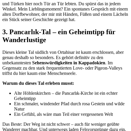
und Türken hier noch Tür an Tür lebten. Du spürst das in jedem
Winkel. Mein Lieblingsmoment? Ein spontanes Gespräch mit einem
alten Dorfbewohner, der mir mit Händen, Füßen und einem Lächeln
ein Stück seiner Geschichte gezeigt hat.
3. Pancarlık-Tal – ein Geheimtipp für
Wanderlustige
Dieses kleine Tal südlich von Ortahisar ist kaum erschlossen, aber
genau deshalb so besonders. Es gehört definitiv zu den
unbekanntesten
Sehenswürdigkeiten in Kappadokien
. Im
Gegensatz zu den stark frequentierten Love- oder Pigeon-Valleys
triffst du hier kaum eine Menschenseele.
Warum du dieses Tal erleben musst:
Alte Höhlenkirchen – die Pancarlık-Kirche ist ein echter
Geheimtipp
Ein schmaler, windender Pfad durch rosa Gestein und wilde
Natur
Ein Gefühl, als wäre man Teil einer vergessenen Welt
Das Beste: Der Weg ist nicht schwer – auch für weniger geübte
Wanderer machbar. Und unterwegs laden Felsvorsprünge dazu ein,