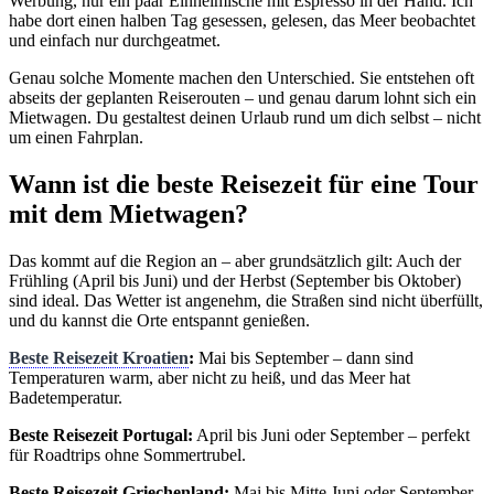
Werbung, nur ein paar Einheimische mit Espresso in der Hand. Ich
habe dort einen halben Tag gesessen, gelesen, das Meer beobachtet
und einfach nur durchgeatmet.
Genau solche Momente machen den Unterschied. Sie entstehen oft
abseits der geplanten Reiserouten – und genau darum lohnt sich ein
Mietwagen. Du gestaltest deinen Urlaub rund um dich selbst – nicht
um einen Fahrplan.
Wann ist die beste Reisezeit für eine Tour
mit dem Mietwagen?
Das kommt auf die Region an – aber grundsätzlich gilt: Auch der
Frühling (April bis Juni) und der Herbst (September bis Oktober)
sind ideal. Das Wetter ist angenehm, die Straßen sind nicht überfüllt,
und du kannst die Orte entspannt genießen.
Beste Reisezeit Kroatien
:
Mai bis September – dann sind
Temperaturen warm, aber nicht zu heiß, und das Meer hat
Badetemperatur.
Beste Reisezeit Portugal:
April bis Juni oder September – perfekt
für Roadtrips ohne Sommertrubel.
Beste Reisezeit Griechenland:
Mai bis Mitte Juni oder September