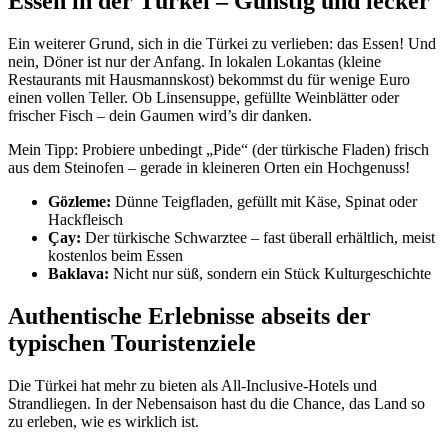
Essen in der Türkei – Günstig und lecker
Ein weiterer Grund, sich in die Türkei zu verlieben: das Essen! Und
nein, Döner ist nur der Anfang. In lokalen Lokantas (kleine
Restaurants mit Hausmannskost) bekommst du für wenige Euro
einen vollen Teller. Ob Linsensuppe, gefüllte Weinblätter oder
frischer Fisch – dein Gaumen wird’s dir danken.
Mein Tipp: Probiere unbedingt „Pide“ (der türkische Fladen) frisch
aus dem Steinofen – gerade in kleineren Orten ein Hochgenuss!
Gözleme:
Dünne Teigfladen, gefüllt mit Käse, Spinat oder
Hackfleisch
Çay:
Der türkische Schwarztee – fast überall erhältlich, meist
kostenlos beim Essen
Baklava:
Nicht nur süß, sondern ein Stück Kulturgeschichte
Authentische Erlebnisse abseits der
typischen Touristenziele
Die Türkei hat mehr zu bieten als All-Inclusive-Hotels und
Strandliegen. In der Nebensaison hast du die Chance, das Land so
zu erleben, wie es wirklich ist.