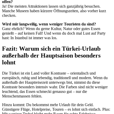
offen?
Ja! Die meisten Attraktionen lassen sich ganzjährig besuchen.
Manche Museen haben kürzere Öffnungszeiten, also vorher kurz
checken.
Wird mir langweilig, wenn weniger Touristen da sind?
Ganz ehrlich? Wenn du gerne Kultur, Natur oder gutes Essen
genießt – auf keinen Fall! Und wenn du doch mal Lust auf Party
hast: In Istanbul ist immer was los.
Fazit: Warum sich ein Türkei-Urlaub
außerhalb der Hauptsaison besonders
lohnt
Die Türkei ist ein Land voller Kontraste – orientalisch und
europäisch, ruhig und lebendig, traditionell und modern. Wenn du
außerhalb der Hauptreisezeit unterwegs bist, nimmst du diese
Kontraste besonders intensiv wahr. Die Farben sind nicht weniger
leuchtend, das Essen schmeckt genauso gut – nur die
Menschenmassen fehlen.
Hinzu kommt: Du bekommst mehr Urlaub für dein Geld.
Günstigere Flüge, Hotelpreise, Touren – es lohnt sich einfach. Plus:
Mit weniger Trubel bleibt mehr Raum für echte Erlebnisse.