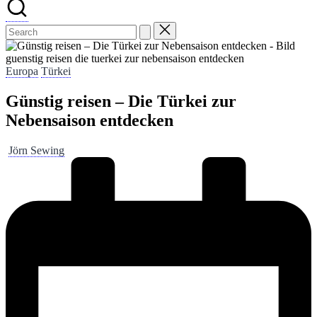
guenstig reisen die tuerkei zur nebensaison entdecken
Posted
Europa
Türkei
in
Günstig reisen – Die Türkei zur
Nebensaison entdecken
Posted
Jörn Sewing
by